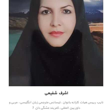
اشرف شفیعی
نایب رییس هیات کاراته بانوان ،لیسانس مترجمی زبان انگلیسی، مربی و
داور بین المللی، کمر بند مشگی دان 7