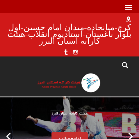
کرج-میانجاده-میدان امام حسین-اول
بلوار باغستان-استادیوم انقلاب-هیئت
کاراته استان البرز
هیئت کاراته استان البرز
ادامه مطلب