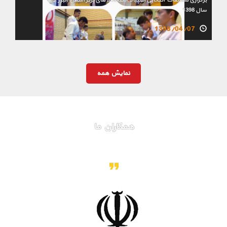
برگزاری مسابقات انتخابی المپیاد استعداد های برتر استان البرز در
سال 1398
1398/04/07
نمایش همه
همکاران ما