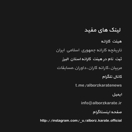
لینک های مفید
هیئت کاراته
تاريخچه كاراته جمهوري اسلامي ايران
ثبت نام در هیئت کاراته استان البرز
مربیان،کاراته کاران،داوران،مسابقات
کانال تلگرام
t.me/alborzkaratenews
ایمیل
info@alborzkarate.ir
صفحه اینستاگرام
http://instagram.com/_u/alborz.karate.official