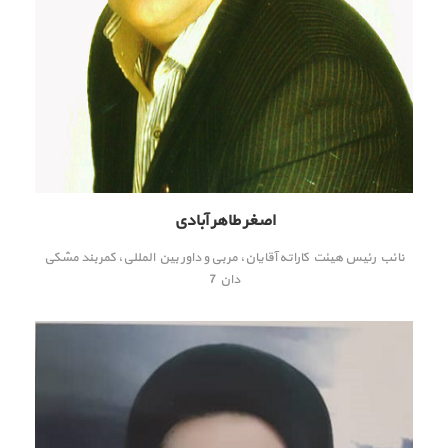
اصغر طاهر آبادی
نائب رئیس هیئت کاراته آقایان، مربی و داور بین المللی، کمربند مشکی
دان 7