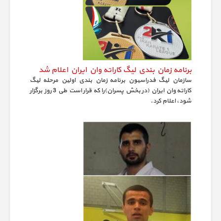
برنامه زمان بندي ليگ كاراته وان ايران اعلام شد
سازمان ليگ فدراسيون برنامه زمان بندي اولين مرحله ليگ
كاراته وان ايران (در بخش پسران)را كه قرار است طي 3 روز برگزار
شود، اعلام كرد.