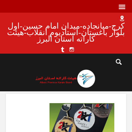
کرج-میانجاده-میدان امام حسین-اول
بلوار باغستان-استادیوم انقلاب-هیئت
کاراته استان البرز