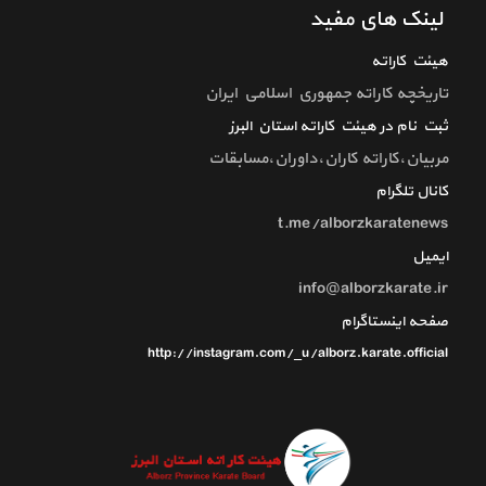
لینک های مفید
هیئت کاراته
تاريخچه كاراته جمهوري اسلامي ايران
ثبت نام در هیئت کاراته استان البرز
مربیان،کاراته کاران،داوران،مسابقات
کانال تلگرام
t.me/alborzkaratenews
ایمیل
info@alborzkarate.ir
صفحه اینستاگرام
http://instagram.com/_u/alborz.karate.official