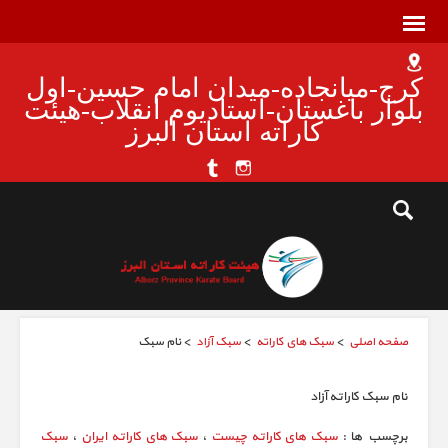
کرج-میانجاده-میدان امام حسین-اول
بلوار باغستان-استادیوم انقلاب-هیئت
کاراته استان البرز
صفحه اصلی
>
سبک های کاراته
>
سبک آزاد
> نام سبک
نام سبک کاراته آزاد
برچسب ها :
سبک های کاراته چیست
،
سبک های کاراته ایران
،
سبک