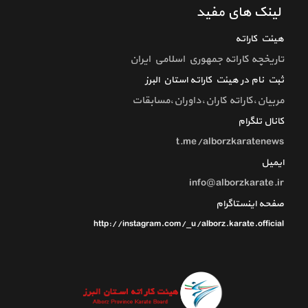
لینک های مفید
هیئت کاراته
تاريخچه كاراته جمهوري اسلامي ايران
ثبت نام در هیئت کاراته استان البرز
مربیان،کاراته کاران،داوران،مسابقات
کانال تلگرام
t.me/alborzkaratenews
ایمیل
info@alborzkarate.ir
صفحه اینستاگرام
http://instagram.com/_u/alborz.karate.official