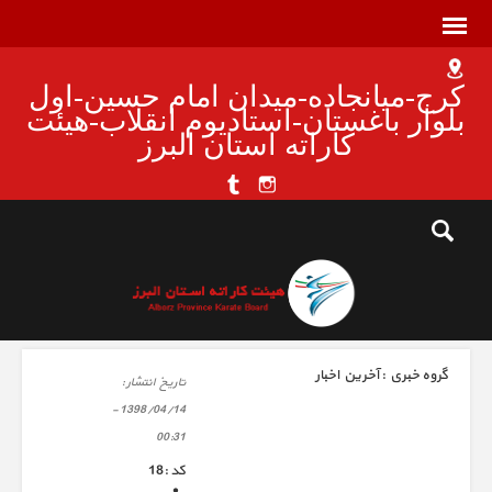
کرج-میانجاده-میدان امام حسین-اول
بلوار باغستان-استادیوم انقلاب-هیئت
کاراته استان البرز
گروه خبري :
آخرین اخبار
تاريخ انتشار :
1398/04/14 -
00:31
كد :
18