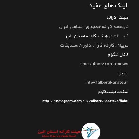
لینک های مفید
هیئت کاراته
تاريخچه كاراته جمهوري اسلامي ايران
ثبت نام در هیئت کاراته استان البرز
مربیان،کاراته کاران،داوران،مسابقات
کانال تلگرام
t.me/alborzkaratenews
ایمیل
info@alborzkarate.ir
صفحه اینستاگرام
http://instagram.com/_u/alborz.karate.official