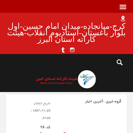
کرج-میانجاده-میدان امام حسین-اول
بلوار باغستان-استادیوم انقلاب-هیئت
کاراته استان البرز
گروه خبري :
آخرین اخبار
تاريخ انتشار :
1397/11/23 -
21:02
كد :
13