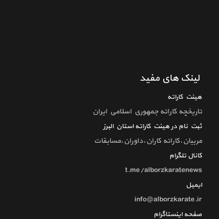
لینک های مفید
هیئت کاراته
تاريخچه كاراته جمهوري اسلامي ايران
ثبت نام در هیئت کاراته استان البرز
مربیان،کاراته کاران،داوران،مسابقات
کانال تلگرام
t.me/alborzkaratenews
ایمیل
info@alborzkarate.ir
صفحه اینستاگرام