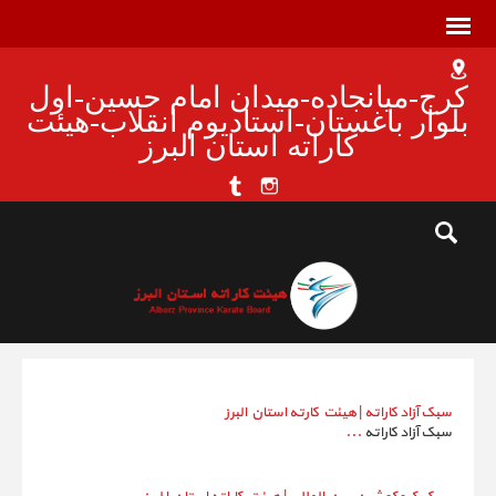
کرج-میانجاده-میدان امام حسین-اول
بلوار باغستان-استادیوم انقلاب-هیئت
کاراته استان البرز
سبک آزاد کاراته | هیئت کارته استان البرز
سبک آزاد کاراته
...