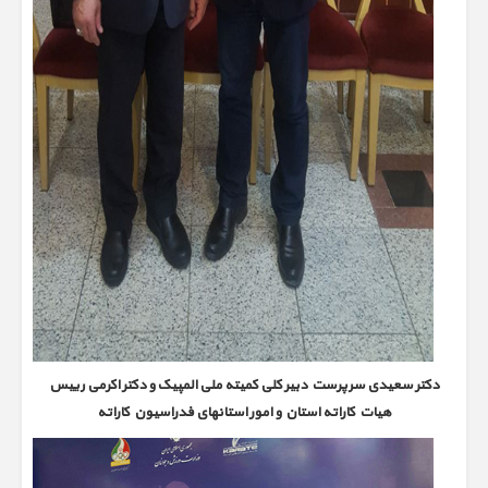
دکتر سعیدی سرپرست دبیر کلی کمیته ملی المپیک و دکتر اکرمی رییس
هیات کاراته استان و امور استانهای فدراسیون کاراته